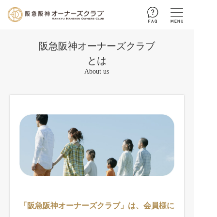
阪急阪神オーナーズクラブ
ログイン
とは
新規入会
お問い合わせ
About us
トップページ
暮らしのサポート
お客さまセンターによる
住まいるアドバイス
コラム
収納メソッド
とっておき 魅惑の手みやげ
ご優待
住まいの相談
街の話題
会員様ご優待
イベント・プレゼント
「阪急阪神オーナーズクラブ」は、会員様に
不動産購入・お引越しに伴う
手続き一覧
すっきりお片付けブログ