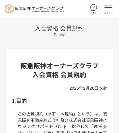
入会資格 会員規約
ログイン
Policy
新規入会
お問い合わせ
トップページ
阪急阪神オーナーズクラブ
入会資格 会員規約
暮らしのサポート
2025年2月26日改定
お客さまセンターによる
住まいるアドバイス
コラム
1.目的
収納メソッド
とっておき 魅惑の手みやげ
ご優待
この会員規約（以下「本規約」という）は、阪
住まいの相談
街の話題
会員様ご優待
イベント・プレゼント
急阪神不動産株式会社及び株式会社阪急阪神ハ
ウジングサポート（以下、総称して「運営会
社」という）が提供する「阪急阪神オーナーズ
不動産購入・お引越しに伴う
手続き一覧
すっきりお片付けブログ