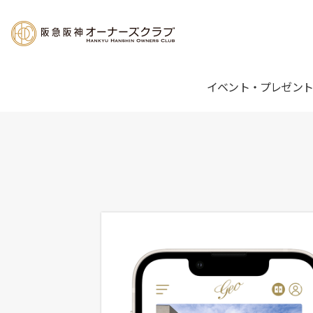
イベント・プレゼント
お客さ
EVENT & PRESENT
SPECIAL TREATMENT
COLLUMN
LIVING SUPPORT
とってお
イベン
会員様
げ
住まい
イベント・プレゼント
ご優待
コラム
暮らしのサポート
ご入居
アプリ