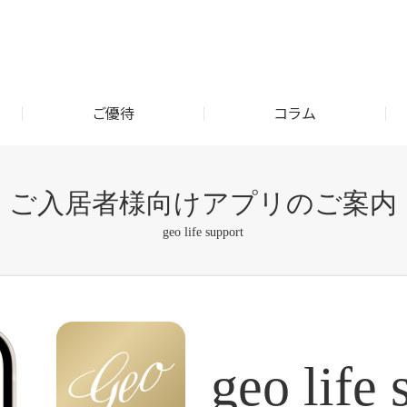
ご優待
コラム
まセンターによる
き 魅惑の手みや
お客
ト・プレゼント
ご優待
イベントリポート
会員様割引制度について
街の話題
収納メソッド
イベ
すっ
住ま
ご入居者様向けアプリのご案内
て
るアドバイス
geo life support
者様向け
のご案内
geo life 