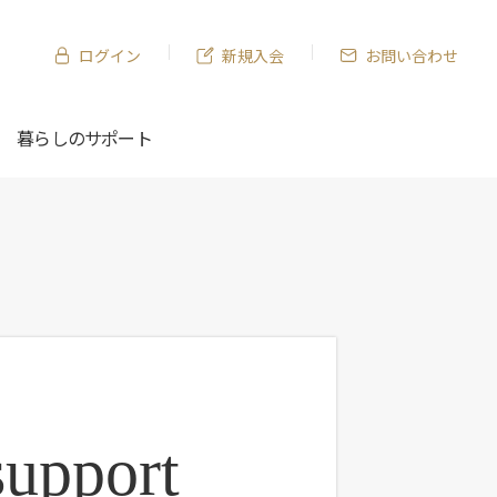
ログイン
新規入会
お問い合わせ
暮らしのサポート
不動産購入・お引越しに
様ご紹介制度につい
ント応募履歴
きりお片付けブログ
いの相談
Web会員証
生活のマメ知識
伴う
手続き一覧
support