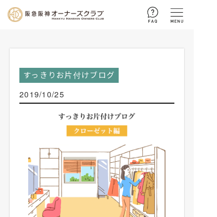
ログイン
新規入会
お問い合わせ
すっきりお片付けブログ
2019/10/25
トップページ
暮らしのサポート
お客さまセンターによる
住まいるアドバイス
コラム
収納メソッド
とっておき 魅惑の手みやげ
ご優待
住まいの相談
街の話題
会員様ご優待
イベント・プレゼント
不動産購入・お引越しに伴う
手続き一覧
すっきりお片付けブログ