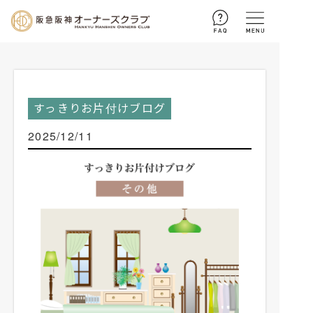
ログイン
新規入会
お問い合わせ
すっきりお片付けブログ
2025/12/11
トップページ
暮らしのサポート
お客さまセンターによる
住まいるアドバイス
コラム
収納メソッド
とっておき 魅惑の手みやげ
ご優待
住まいの相談
街の話題
会員様ご優待
イベント・プレゼント
不動産購入・お引越しに伴う
手続き一覧
すっきりお片付けブログ