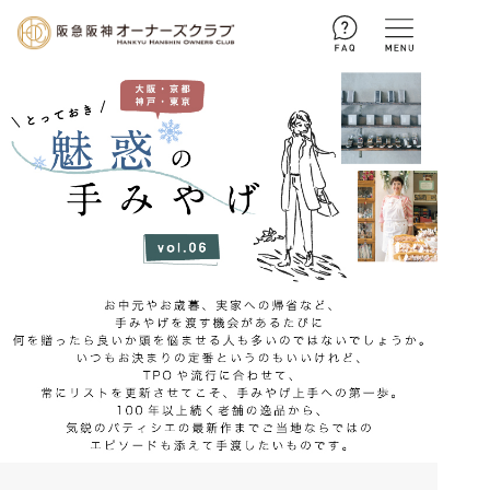
ログイン
新規入会
お問い合わせ
トップページ
暮らしのサポート
お客さまセンターによる
住まいるアドバイス
コラム
収納メソッド
とっておき 魅惑の手みやげ
ご優待
住まいの相談
街の話題
会員様ご優待
イベント・プレゼント
不動産購入・お引越しに伴う
手続き一覧
すっきりお片付けブログ